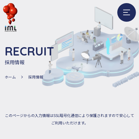
メ
ニ
ュ
ー
R
E
C
R
U
I
T
を
開
採用情報
く
ホーム
採用情報
このページからの入力情報はSSL暗号化通信により保護されますので安心して
ご利用いただけます。